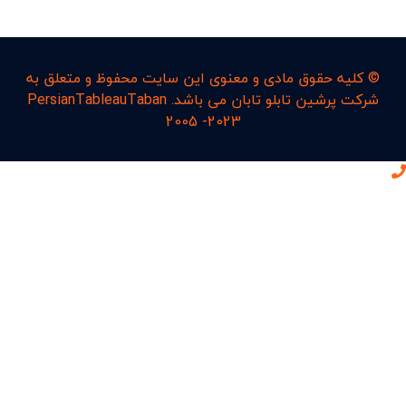
© کليه حقوق مادی و معنوی اين سايت محفوظ و متعلق به
شرکت پرشین تابلو تابان می باشد. PersianTableauTaban
2005 -2023