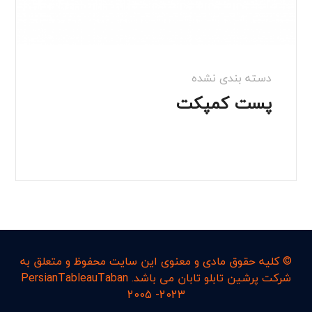
دسته بندی نشده
پست کمپکت
© کليه حقوق مادی و معنوی اين سايت محفوظ و متعلق به
شرکت پرشین تابلو تابان می باشد. PersianTableauTaban
2005 -2023