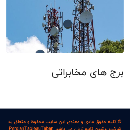
برج های مخابراتی
© کليه حقوق مادی و معنوی اين سايت محفوظ و متعلق به
شرکت پرشین تابلو تابان می باشد. PersianTableauTaban