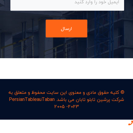
ارسال
© کليه حقوق مادی و معنوی اين سايت محفوظ و متعلق به
شرکت پرشین تابلو تابان می باشد. PersianTableauTaban
2005 -2023